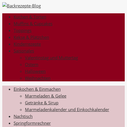
Kuchen & Torten
Muffins & Cupcakes
Toppings
Kekse & Plätzchen
Kinderrezepte
Saisonales
Valentinstag und Muttertag
Ostern
Halloween
Weihnachten
Einkochen & Einmachen
Marmeladen & Gelee
Getränke & Sirup
Marmeladenkalender und Einkochkalender
Nachtisch
Springformrechner