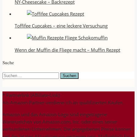
NY-Cheesecake – Backrezept
Toffifee Cupcakes – eine leckere Versuchung
Wenn der Muffin die Fliege macht – Muffin Rezept
Suche
Suchen
nach:
* Partnerlink (Affiliate-Link)
Als Amazon-Partner verdiene ich an qualifizierten Käufen.
Amazon und das Amazon-Logo sind eingetragene
Warenzeichen von Amazon.com, Inc. oder eines seiner
verbundenen Unternehmen. Die angegebenen Preise können
seit der letzten Aktualisierung gestiegen sein. Maßgeblich für