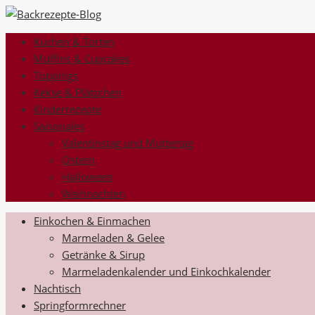
Kuchen & Torten
Muffins & Cupcakes
Toppings
Kekse & Plätzchen
Kinderrezepte
Saisonales
Valentinstag und Muttertag
Ostern
Halloween
Weihnachten
Einkochen & Einmachen
Marmeladen & Gelee
Getränke & Sirup
Marmeladenkalender und Einkochkalender
Nachtisch
Springformrechner