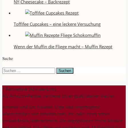
NY-Cheesecake – Backrezept
Toffifee Cupcakes – eine leckere Versuchung
Wenn der Muffin die Fliege macht – Muffin Rezept
Suche
Suchen
nach:
* Partnerlink (Affiliate-Link)
Als Amazon-Partner verdiene ich an qualifizierten Käufen.
Amazon und das Amazon-Logo sind eingetragene
Warenzeichen von Amazon.com, Inc. oder eines seiner
verbundenen Unternehmen. Die angegebenen Preise können
seit der letzten Aktualisierung gestiegen sein. Maßgeblich für