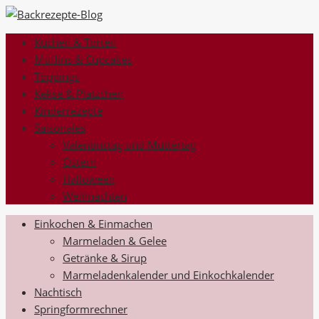
Kuchen & Torten
Muffins & Cupcakes
Toppings
Kekse & Plätzchen
Kinderrezepte
Saisonales
Valentinstag und Muttertag
Ostern
Halloween
Weihnachten
Einkochen & Einmachen
Marmeladen & Gelee
Getränke & Sirup
Marmeladenkalender und Einkochkalender
Nachtisch
Springformrechner