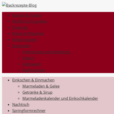
Kuchen & Torten
Muffins & Cupcakes
Toppings
Kekse & Plätzchen
Kinderrezepte
Saisonales
Valentinstag und Muttertag
Ostern
Halloween
Weihnachten
Einkochen & Einmachen
Marmeladen & Gelee
Getränke & Sirup
Marmeladenkalender und Einkochkalender
Nachtisch
Springformrechner