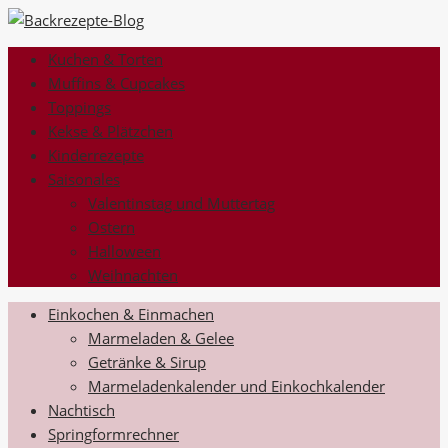
Kuchen & Torten
Muffins & Cupcakes
Toppings
Kekse & Plätzchen
Kinderrezepte
Saisonales
Valentinstag und Muttertag
Ostern
Halloween
Weihnachten
Einkochen & Einmachen
Marmeladen & Gelee
Getränke & Sirup
Marmeladenkalender und Einkochkalender
Nachtisch
Springformrechner