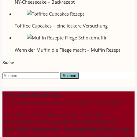
NY-Cheesecake – Backrezept
Toffifee Cupcakes – eine leckere Versuchung
Wenn der Muffin die Fliege macht – Muffin Rezept
Suche
Suchen
nach:
* Partnerlink (Affiliate-Link)
Als Amazon-Partner verdiene ich an qualifizierten Käufen.
Amazon und das Amazon-Logo sind eingetragene
Warenzeichen von Amazon.com, Inc. oder eines seiner
verbundenen Unternehmen. Die angegebenen Preise können
seit der letzten Aktualisierung gestiegen sein. Maßgeblich für