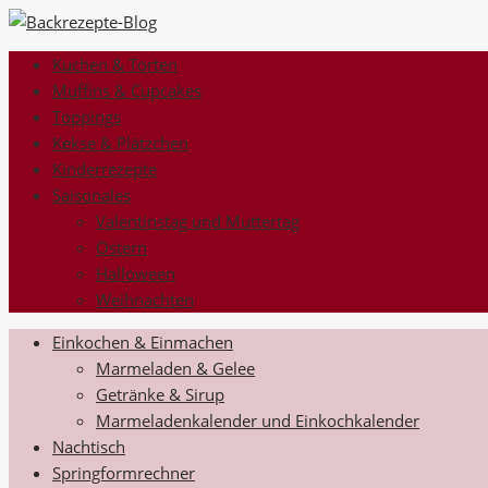
Kuchen & Torten
Muffins & Cupcakes
Toppings
Kekse & Plätzchen
Kinderrezepte
Saisonales
Valentinstag und Muttertag
Ostern
Halloween
Weihnachten
Einkochen & Einmachen
Marmeladen & Gelee
Getränke & Sirup
Marmeladenkalender und Einkochkalender
Nachtisch
Springformrechner