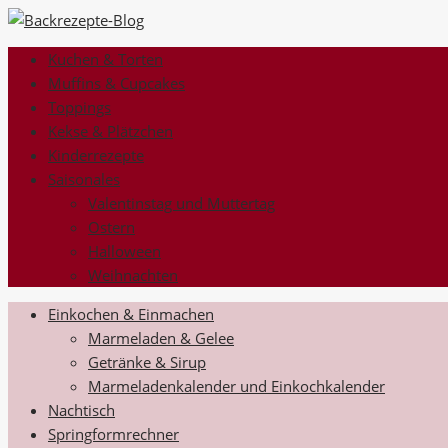
Kuchen & Torten
Muffins & Cupcakes
Toppings
Kekse & Plätzchen
Kinderrezepte
Saisonales
Valentinstag und Muttertag
Ostern
Halloween
Weihnachten
Einkochen & Einmachen
Marmeladen & Gelee
Getränke & Sirup
Marmeladenkalender und Einkochkalender
Nachtisch
Springformrechner