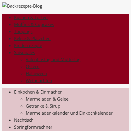
Kuchen & Torten
Muffins & Cupcakes
Toppings
Kekse & Plätzchen
Kinderrezepte
Saisonales
Valentinstag und Muttertag
Ostern
Halloween
Weihnachten
Einkochen & Einmachen
Marmeladen & Gelee
Getränke & Sirup
Marmeladenkalender und Einkochkalender
Nachtisch
Springformrechner