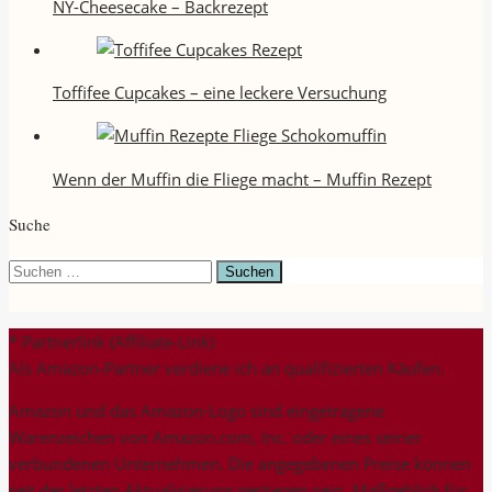
NY-Cheesecake – Backrezept
Toffifee Cupcakes – eine leckere Versuchung
Wenn der Muffin die Fliege macht – Muffin Rezept
Suche
Suchen
nach:
* Partnerlink (Affiliate-Link)
Als Amazon-Partner verdiene ich an qualifizierten Käufen.
Amazon und das Amazon-Logo sind eingetragene
Warenzeichen von Amazon.com, Inc. oder eines seiner
verbundenen Unternehmen. Die angegebenen Preise können
seit der letzten Aktualisierung gestiegen sein. Maßgeblich für