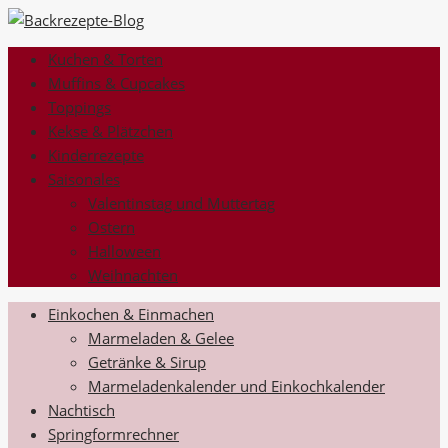
Kuchen & Torten
Muffins & Cupcakes
Toppings
Kekse & Plätzchen
Kinderrezepte
Saisonales
Valentinstag und Muttertag
Ostern
Halloween
Weihnachten
Einkochen & Einmachen
Marmeladen & Gelee
Getränke & Sirup
Marmeladenkalender und Einkochkalender
Nachtisch
Springformrechner