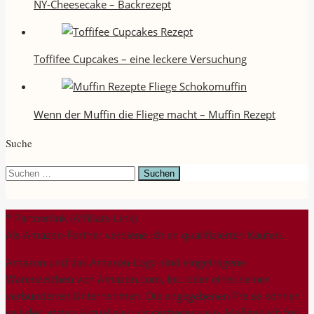
NY-Cheesecake – Backrezept
Toffifee Cupcakes – eine leckere Versuchung
Wenn der Muffin die Fliege macht – Muffin Rezept
Suche
Suchen
nach:
* Partnerlink (Affiliate-Link)
Als Amazon-Partner verdiene ich an qualifizierten Käufen.
Amazon und das Amazon-Logo sind eingetragene
Warenzeichen von Amazon.com, Inc. oder eines seiner
verbundenen Unternehmen. Die angegebenen Preise können
seit der letzten Aktualisierung gestiegen sein. Maßgeblich für