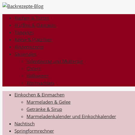
Kuchen & Torten
Muffins & Cupcakes
Toppings
Kekse & Plätzchen
Kinderrezepte
Saisonales
Valentinstag und Muttertag
Ostern
Halloween
Weihnachten
Einkochen & Einmachen
Marmeladen & Gelee
Getränke & Sirup
Marmeladenkalender und Einkochkalender
Nachtisch
Springformrechner