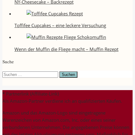
NY-Cheesecake – Backrezept
Toffifee Cupcakes – eine leckere Versuchung
Wenn der Muffin die Fliege macht – Muffin Rezept
Suche
Suchen
nach:
* Partnerlink (Affiliate-Link)
Als Amazon-Partner verdiene ich an qualifizierten Käufen.
Amazon und das Amazon-Logo sind eingetragene
Warenzeichen von Amazon.com, Inc. oder eines seiner
verbundenen Unternehmen. Die angegebenen Preise können
seit der letzten Aktualisierung gestiegen sein. Maßgeblich für