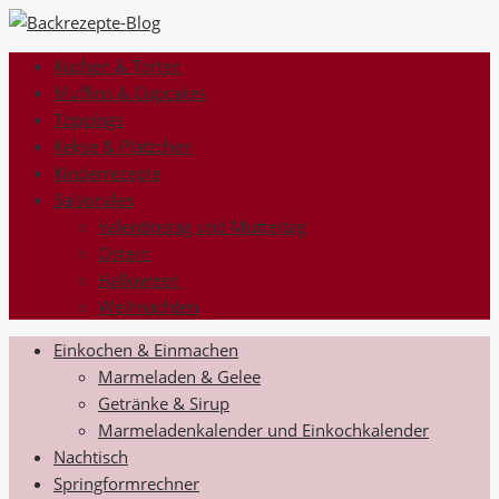
Kuchen & Torten
Muffins & Cupcakes
Toppings
Kekse & Plätzchen
Kinderrezepte
Saisonales
Valentinstag und Muttertag
Ostern
Halloween
Weihnachten
Einkochen & Einmachen
Marmeladen & Gelee
Getränke & Sirup
Marmeladenkalender und Einkochkalender
Nachtisch
Springformrechner