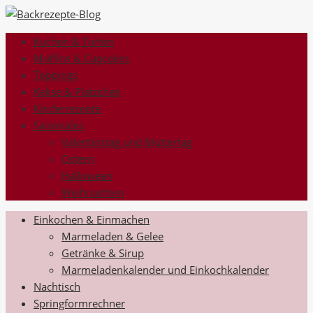
Kuchen & Torten
Muffins & Cupcakes
Toppings
Kekse & Plätzchen
Kinderrezepte
Saisonales
Valentinstag und Muttertag
Ostern
Halloween
Weihnachten
Einkochen & Einmachen
Marmeladen & Gelee
Getränke & Sirup
Marmeladenkalender und Einkochkalender
Nachtisch
Springformrechner