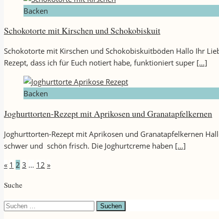
Backen
Schokotorte mit Kirschen und Schokobiskuit
Schokotorte mit Kirschen und Schokobiskuitböden Hallo Ihr Lie
Rezept, dass ich für Euch notiert habe, funktioniert super
[…]
Backen
Joghurttorten-Rezept mit Aprikosen und Granatapfelkernen
Joghurttorten-Rezept mit Aprikosen und Granatapfelkernen Hallo 
schwer und schön frisch. Die Joghurtcreme haben
[…]
Seitennummerierung
«
1
2
3
…
12
»
der
Suche
Beiträge
Suchen
nach: