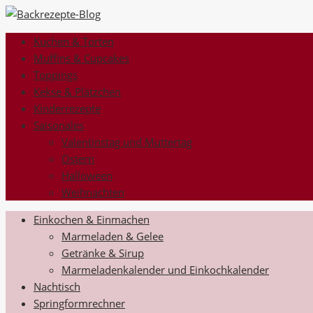
Kuchen & Torten
Muffins & Cupcakes
Toppings
Kekse & Plätzchen
Kinderrezepte
Saisonales
Valentinstag und Muttertag
Ostern
Halloween
Weihnachten
Einkochen & Einmachen
Marmeladen & Gelee
Getränke & Sirup
Marmeladenkalender und Einkochkalender
Nachtisch
Springformrechner