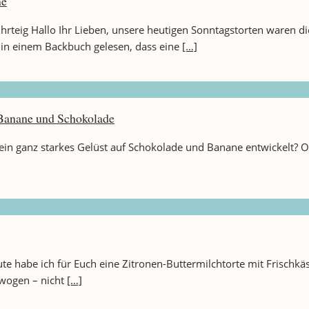
me
rteig Hallo Ihr Lieben, unsere heutigen Sonntagstorten waren d
in einem Backbuch gelesen, dass eine
[…]
Banane und Schokolade
 ein ganz starkes Gelüst auf Schokolade und Banane entwickelt? O
ute habe ich für Euch eine Zitronen-Buttermilchtorte mit Frischk
ewogen – nicht
[…]