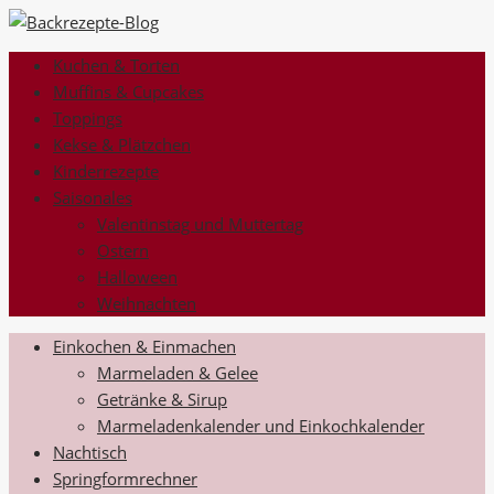
Kuchen & Torten
Muffins & Cupcakes
Toppings
Kekse & Plätzchen
Kinderrezepte
Saisonales
Valentinstag und Muttertag
Ostern
Halloween
Weihnachten
Einkochen & Einmachen
Marmeladen & Gelee
Getränke & Sirup
Marmeladenkalender und Einkochkalender
Nachtisch
Springformrechner