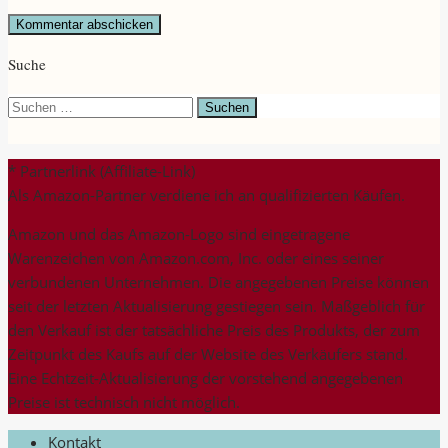
Suche
Suchen
nach:
* Partnerlink (Affiliate-Link)
Als Amazon-Partner verdiene ich an qualifizierten Käufen.
Amazon und das Amazon-Logo sind eingetragene
Warenzeichen von Amazon.com, Inc. oder eines seiner
verbundenen Unternehmen. Die angegebenen Preise können
seit der letzten Aktualisierung gestiegen sein. Maßgeblich für
den Verkauf ist der tatsächliche Preis des Produkts, der zum
Zeitpunkt des Kaufs auf der Website des Verkäufers stand.
Eine Echtzeit-Aktualisierung der vorstehend angegebenen
Preise ist technisch nicht möglich.
Kontakt