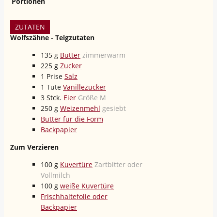
Portionen
ZUTATEN
Wolfszähne - Teigzutaten
135
g
Butter
zimmerwarm
225
g
Zucker
1
Prise
Salz
1
Tüte
Vanillezucker
3
Stck.
Eier
Größe M
250
g
Weizenmehl
gesiebt
Butter für die Form
Backpapier
Zum Verzieren
100
g
Kuvertüre
Zartbitter oder
Vollmilch
100
g
weiße Kuvertüre
Frischhaltefolie oder
Backpapier