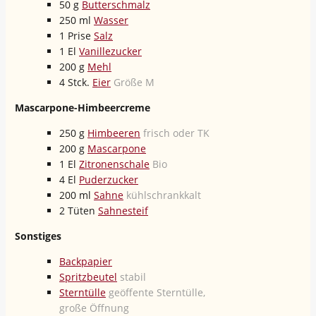
50
g
Butterschmalz
250
ml
Wasser
1
Prise
Salz
1
El
Vanillezucker
200
g
Mehl
4
Stck.
Eier
Größe M
Mascarpone-Himbeercreme
250
g
Himbeeren
frisch oder TK
200
g
Mascarpone
1
El
Zitronenschale
Bio
4
El
Puderzucker
200
ml
Sahne
kühlschrankkalt
2
Tüten
Sahnesteif
Sonstiges
Backpapier
Spritzbeutel
stabil
Sterntülle
geöffente Sterntülle,
große Öffnung