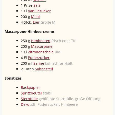
1
Prise
Salz
1
El
Vanillezucker
200
g
Mehl
4
Stck.
Eier
Größe M
Mascarpone-Himbeercreme
250
g
Himbeeren
frisch oder TK
200
g
Mascarpone
1
El
Zitronenschale
Bio
4
El
Puderzucker
200
ml
Sahne
kühlschrankkalt
2
Tüten
Sahnesteif
Sonstiges
Backpapier
Spritzbeutel
stabil
Sterntülle
geöffente Sterntülle, große Öffnung
Deko
z.B. Puderzucker, Himbeere