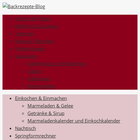
Kuchen & Torten
Muffins & Cupcakes
Toppings
Kekse & Plätzchen
Kinderrezepte
Saisonales
Valentinstag und Muttertag
Ostern
Halloween
Weihnachten
Einkochen & Einmachen
Marmeladen & Gelee
Getränke & Sirup
Marmeladenkalender und Einkochkalender
Nachtisch
Springformrechner