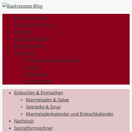
Kuchen & Torten
Muffins & Cupcakes
Toppings
Kekse & Plätzchen
Kinderrezepte
Saisonales
Valentinstag und Muttertag
Ostern
Halloween
Weihnachten
Einkochen & Einmachen
Marmeladen & Gelee
Getränke & Sirup
Marmeladenkalender und Einkochkalender
Nachtisch
Springformrechner