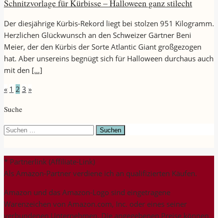
Schnitzvorlage für Kürbisse – Halloween ganz stilecht
Der diesjährige Kürbis-Rekord liegt bei stolzen 951 Kilogramm.
Herzlichen Glückwunsch an den Schweizer Gärtner Beni
Meier, der den Kürbis der Sorte Atlantic Giant großgezogen
hat. Aber unsereins begnügt sich für Halloween durchaus auch
mit den
[…]
Seitennummerierung
«
1
2
3
»
der
Suche
Beiträge
Suchen
nach:
* Partnerlink (Affiliate-Link)
Als Amazon-Partner verdiene ich an qualifizierten Käufen.
Amazon und das Amazon-Logo sind eingetragene
Warenzeichen von Amazon.com, Inc. oder eines seiner
verbundenen Unternehmen. Die angegebenen Preise können