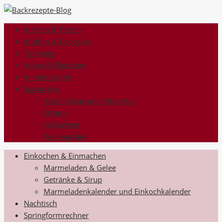
Kuchen & Torten
Muffins & Cupcakes
Toppings
Kekse & Plätzchen
Kinderrezepte
Saisonales
Valentinstag und Muttertag
Ostern
Halloween
Weihnachten
Einkochen & Einmachen
Marmeladen & Gelee
Getränke & Sirup
Marmeladenkalender und Einkochkalender
Nachtisch
Springformrechner