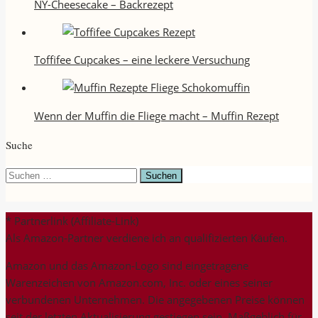
NY-Cheesecake – Backrezept
Toffifee Cupcakes – eine leckere Versuchung
Wenn der Muffin die Fliege macht – Muffin Rezept
Suche
Suchen
nach:
* Partnerlink (Affiliate-Link)
Als Amazon-Partner verdiene ich an qualifizierten Käufen.
Amazon und das Amazon-Logo sind eingetragene
Warenzeichen von Amazon.com, Inc. oder eines seiner
verbundenen Unternehmen. Die angegebenen Preise können
seit der letzten Aktualisierung gestiegen sein. Maßgeblich für