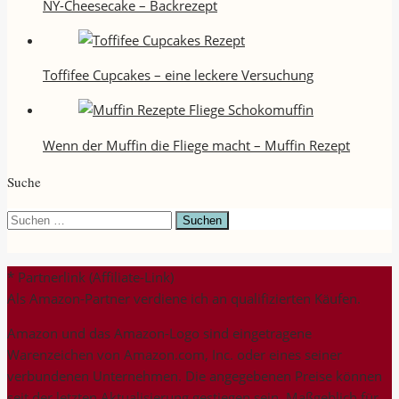
NY-Cheesecake – Backrezept
Toffifee Cupcakes – eine leckere Versuchung
Wenn der Muffin die Fliege macht – Muffin Rezept
Suche
Suchen
nach:
* Partnerlink (Affiliate-Link)
Als Amazon-Partner verdiene ich an qualifizierten Käufen.
Amazon und das Amazon-Logo sind eingetragene
Warenzeichen von Amazon.com, Inc. oder eines seiner
verbundenen Unternehmen. Die angegebenen Preise können
seit der letzten Aktualisierung gestiegen sein. Maßgeblich für