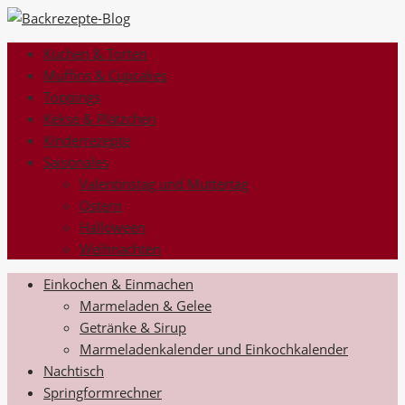
Kuchen & Torten
Muffins & Cupcakes
Toppings
Kekse & Plätzchen
Kinderrezepte
Saisonales
Valentinstag und Muttertag
Ostern
Halloween
Weihnachten
Einkochen & Einmachen
Marmeladen & Gelee
Getränke & Sirup
Marmeladenkalender und Einkochkalender
Nachtisch
Springformrechner