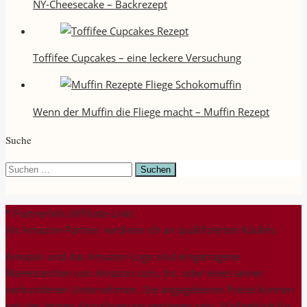
NY-Cheesecake – Backrezept
Toffifee Cupcakes – eine leckere Versuchung
Wenn der Muffin die Fliege macht – Muffin Rezept
Suche
Suchen
nach:
* Partnerlink (Affiliate-Link)
Als Amazon-Partner verdiene ich an qualifizierten Käufen.
Amazon und das Amazon-Logo sind eingetragene
Warenzeichen von Amazon.com, Inc. oder eines seiner
verbundenen Unternehmen. Die angegebenen Preise können
seit der letzten Aktualisierung gestiegen sein. Maßgeblich für