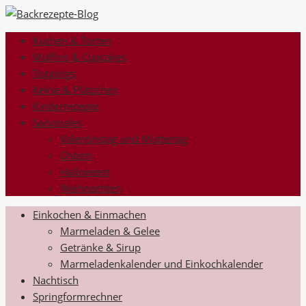
Kuchen & Torten
Muffins & Cupcakes
Toppings
Kekse & Plätzchen
Kinderrezepte
Saisonales
Valentinstag und Muttertag
Ostern
Halloween
Weihnachten
Einkochen & Einmachen
Marmeladen & Gelee
Getränke & Sirup
Marmeladenkalender und Einkochkalender
Nachtisch
Springformrechner