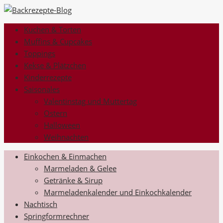
Kuchen & Torten
Muffins & Cupcakes
Toppings
Kekse & Plätzchen
Kinderrezepte
Saisonales
Valentinstag und Muttertag
Ostern
Halloween
Weihnachten
Einkochen & Einmachen
Marmeladen & Gelee
Getränke & Sirup
Marmeladenkalender und Einkochkalender
Nachtisch
Springformrechner