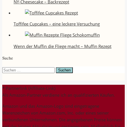
NY-Cheesecake – Backrezept
Toffifee Cupcakes – eine leckere Versuchung
Wenn der Muffin die Fliege macht – Muffin Rezept
Suche
Suchen
nach:
* Partnerlink (Affiliate-Link)
Als Amazon-Partner verdiene ich an qualifizierten Käufen.
Amazon und das Amazon-Logo sind eingetragene
Warenzeichen von Amazon.com, Inc. oder eines seiner
verbundenen Unternehmen. Die angegebenen Preise können
seit der letzten Aktualisierung gestiegen sein. Maßgeblich für