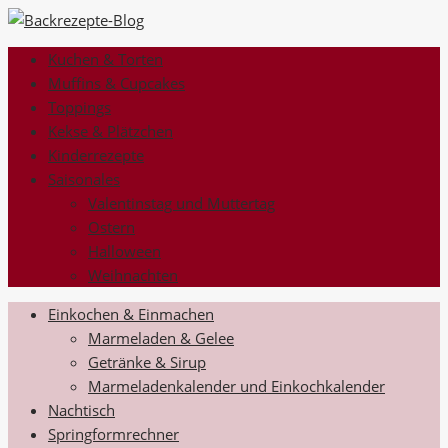
Kuchen & Torten
Muffins & Cupcakes
Toppings
Kekse & Plätzchen
Kinderrezepte
Saisonales
Valentinstag und Muttertag
Ostern
Halloween
Weihnachten
Einkochen & Einmachen
Marmeladen & Gelee
Getränke & Sirup
Marmeladenkalender und Einkochkalender
Nachtisch
Springformrechner