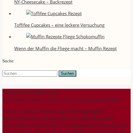
NY-Cheesecake – Backrezept
Toffifee Cupcakes – eine leckere Versuchung
Wenn der Muffin die Fliege macht – Muffin Rezept
Suche
Suchen
nach:
* Partnerlink (Affiliate-Link)
Als Amazon-Partner verdiene ich an qualifizierten Käufen.
Amazon und das Amazon-Logo sind eingetragene
Warenzeichen von Amazon.com, Inc. oder eines seiner
verbundenen Unternehmen. Die angegebenen Preise können
seit der letzten Aktualisierung gestiegen sein. Maßgeblich für