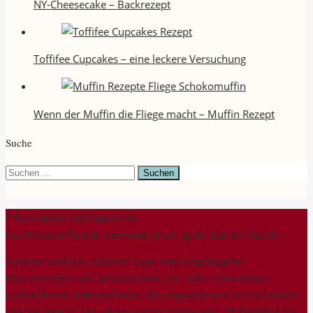
NY-Cheesecake – Backrezept
Toffifee Cupcakes – eine leckere Versuchung
Wenn der Muffin die Fliege macht – Muffin Rezept
Suche
Suchen
nach:
* Partnerlink (Affiliate-Link)
Als Amazon-Partner verdiene ich an qualifizierten Käufen.
Amazon und das Amazon-Logo sind eingetragene
Warenzeichen von Amazon.com, Inc. oder eines seiner
verbundenen Unternehmen. Die angegebenen Preise können
seit der letzten Aktualisierung gestiegen sein. Maßgeblich für