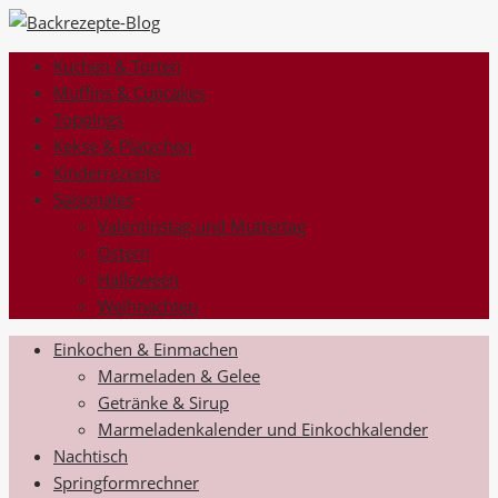
Kuchen & Torten
Muffins & Cupcakes
Toppings
Kekse & Plätzchen
Kinderrezepte
Saisonales
Valentinstag und Muttertag
Ostern
Halloween
Weihnachten
Einkochen & Einmachen
Marmeladen & Gelee
Getränke & Sirup
Marmeladenkalender und Einkochkalender
Nachtisch
Springformrechner