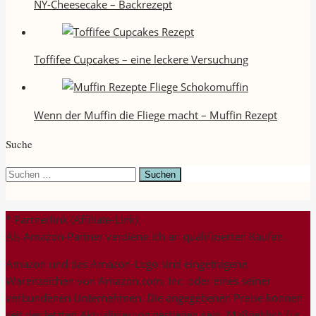
NY-Cheesecake – Backrezept
Toffifee Cupcakes – eine leckere Versuchung
Wenn der Muffin die Fliege macht – Muffin Rezept
Suche
Suchen
nach:
* Partnerlink (Affiliate-Link)
Als Amazon-Partner verdiene ich an qualifizierten Käufen.
Amazon und das Amazon-Logo sind eingetragene
Warenzeichen von Amazon.com, Inc. oder eines seiner
verbundenen Unternehmen. Die angegebenen Preise können
seit der letzten Aktualisierung gestiegen sein. Maßgeblich für