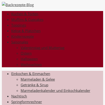
Kuchen & Torten
Muffins & Cupcakes
Toppings
Kekse & Plätzchen
Kinderrezepte
Saisonales
Valentinstag und Muttertag
Ostern
Halloween
Weihnachten
Einkochen & Einmachen
Marmeladen & Gelee
Getränke & Sirup
Marmeladenkalender und Einkochkalender
Nachtisch
Springformrechner