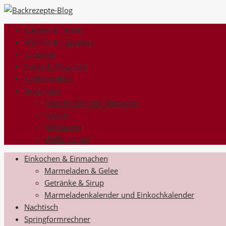
Kuchen & Torten
Muffins & Cupcakes
Toppings
Kekse & Plätzchen
Kinderrezepte
Saisonales
Valentinstag und Muttertag
Ostern
Halloween
Weihnachten
Einkochen & Einmachen
Marmeladen & Gelee
Getränke & Sirup
Marmeladenkalender und Einkochkalender
Nachtisch
Springformrechner