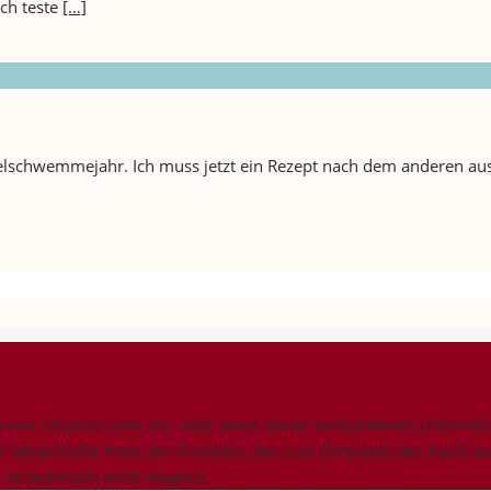
Ich teste
[…]
felschwemmejahr. Ich muss jetzt ein Rezept nach dem anderen au
on Amazon.com, Inc. oder eines seiner verbundenen Unternehme
er tatsächliche Preis des Produkts, der zum Zeitpunkt des Kaufs a
ist technisch nicht möglich.