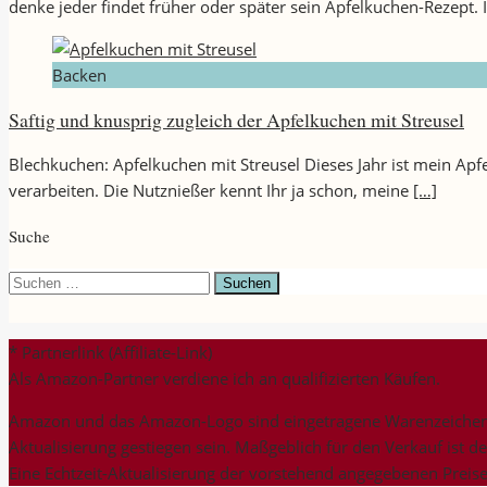
denke jeder findet früher oder später sein Apfelkuchen-Rezept. 
Backen
Saftig und knusprig zugleich der Apfelkuchen mit Streusel
Blechkuchen: Apfelkuchen mit Streusel Dieses Jahr ist mein Ap
verarbeiten. Die Nutznießer kennt Ihr ja schon, meine
[…]
Suche
Suchen
nach:
* Partnerlink (Affiliate-Link)
Als Amazon-Partner verdiene ich an qualifizierten Käufen.
Amazon und das Amazon-Logo sind eingetragene Warenzeichen v
Aktualisierung gestiegen sein. Maßgeblich für den Verkauf ist d
Eine Echtzeit-Aktualisierung der vorstehend angegebenen Preise 