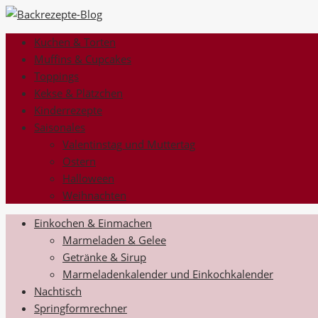
Kuchen & Torten
Muffins & Cupcakes
Toppings
Kekse & Plätzchen
Kinderrezepte
Saisonales
Valentinstag und Muttertag
Ostern
Halloween
Weihnachten
Einkochen & Einmachen
Marmeladen & Gelee
Getränke & Sirup
Marmeladenkalender und Einkochkalender
Nachtisch
Springformrechner