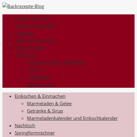
Kuchen & Torten
Muffins & Cupcakes
Toppings
Kekse & Plätzchen
Kinderrezepte
Saisonales
Valentinstag und Muttertag
Ostern
Halloween
Weihnachten
Einkochen & Einmachen
Marmeladen & Gelee
Getränke & Sirup
Marmeladenkalender und Einkochkalender
Nachtisch
Springformrechner