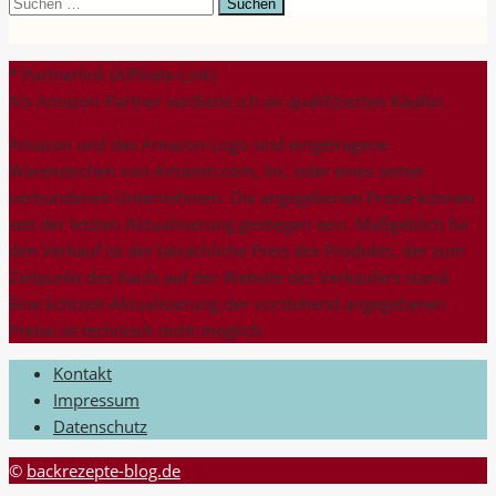
Suchen
nach:
* Partnerlink (Affiliate-Link)
Als Amazon-Partner verdiene ich an qualifizierten Käufen.
Amazon und das Amazon-Logo sind eingetragene
Warenzeichen von Amazon.com, Inc. oder eines seiner
verbundenen Unternehmen. Die angegebenen Preise können
seit der letzten Aktualisierung gestiegen sein. Maßgeblich für
den Verkauf ist der tatsächliche Preis des Produkts, der zum
Zeitpunkt des Kaufs auf der Website des Verkäufers stand.
Eine Echtzeit-Aktualisierung der vorstehend angegebenen
Preise ist technisch nicht möglich.
Kontakt
Impressum
Datenschutz
©
backrezepte-blog.de