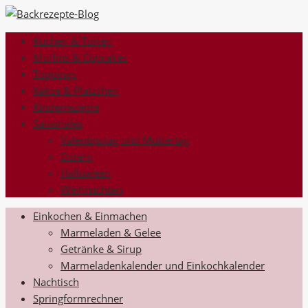
Kuchen & Torten
Muffins & Cupcakes
Toppings
Kekse & Plätzchen
Kinderrezepte
Saisonales
Valentinstag und Muttertag
Ostern
Halloween
Weihnachten
Einkochen & Einmachen
Marmeladen & Gelee
Getränke & Sirup
Marmeladenkalender und Einkochkalender
Nachtisch
Springformrechner