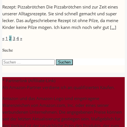
Rezept: Pizzabrötchen Die Pizzabrötchen sind zur Zeit eines
unserer Alltagsrezepte. Sie sind schnell gemacht und super
lecker. Das aufgeschriebene Rezept ist ohne Pilze, da meine
Kinder keine Pilze mögen. Ich kann mich noch sehr gut
[…]
Seitennummerierung
«
1
2
3
4
»
der
Suche
Beiträge
Suchen
nach:
* Partnerlink (Affiliate-Link)
Als Amazon-Partner verdiene ich an qualifizierten Käufen.
Amazon und das Amazon-Logo sind eingetragene
Warenzeichen von Amazon.com, Inc. oder eines seiner
verbundenen Unternehmen. Die angegebenen Preise können
seit der letzten Aktualisierung gestiegen sein. Maßgeblich für
den Verkauf ist der tatsächliche Preis des Produkts, der zum