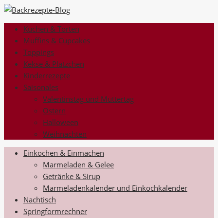
Kuchen & Torten
Muffins & Cupcakes
Toppings
Kekse & Plätzchen
Kinderrezepte
Saisonales
Valentinstag und Muttertag
Ostern
Halloween
Weihnachten
Einkochen & Einmachen
Marmeladen & Gelee
Getränke & Sirup
Marmeladenkalender und Einkochkalender
Nachtisch
Springformrechner