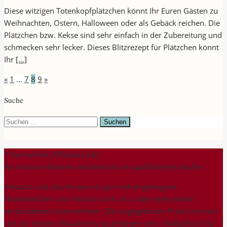
Diese witzigen Totenkopfplätzchen könnt Ihr Euren Gästen zu
Weihnachten, Ostern, Halloween oder als Gebäck reichen. Die
Plätzchen bzw. Kekse sind sehr einfach in der Zubereitung und
schmecken sehr lecker. Dieses Blitzrezept für Plätzchen könnt
Ihr
[…]
Seitennummerierung
«
1
…
7
8
9
»
der
Suche
Beiträge
Suchen
nach:
* Partnerlink (Affiliate-Link)
Als Amazon-Partner verdiene ich an qualifizierten Käufen.
Amazon und das Amazon-Logo sind eingetragene
Warenzeichen von Amazon.com, Inc. oder eines seiner
verbundenen Unternehmen. Die angegebenen Preise können
seit der letzten Aktualisierung gestiegen sein. Maßgeblich für