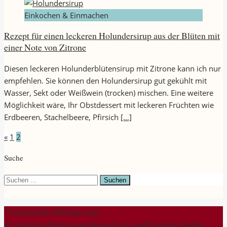
Einkochen & Einmachen
Rezept für einen leckeren Holundersirup aus der Blüten mit
einer Note von Zitrone
Diesen leckeren Holunderblütensirup mit Zitrone kann ich nur
empfehlen. Sie können den Holundersirup gut gekühlt mit
Wasser, Sekt oder Weißwein (trocken) mischen. Eine weitere
Möglichkeit wäre, Ihr Obstdessert mit leckeren Früchten wie
Erdbeeren, Stachelbeere, Pfirsich
[…]
Seitennummerierung
«
1
2
der
Suche
Beiträge
Suchen
nach:
* Partnerlink (Affiliate-Link)
Als Amazon-Partner verdiene ich an qualifizierten Käufen.