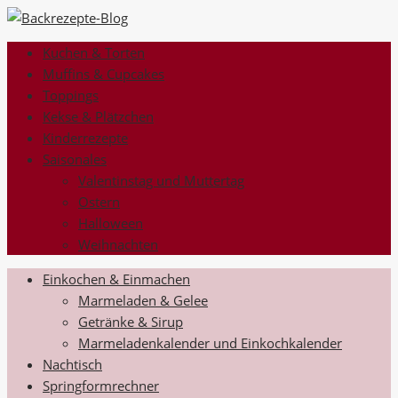
Kuchen & Torten
Muffins & Cupcakes
Toppings
Kekse & Plätzchen
Kinderrezepte
Saisonales
Valentinstag und Muttertag
Ostern
Halloween
Weihnachten
Einkochen & Einmachen
Marmeladen & Gelee
Getränke & Sirup
Marmeladenkalender und Einkochkalender
Nachtisch
Springformrechner