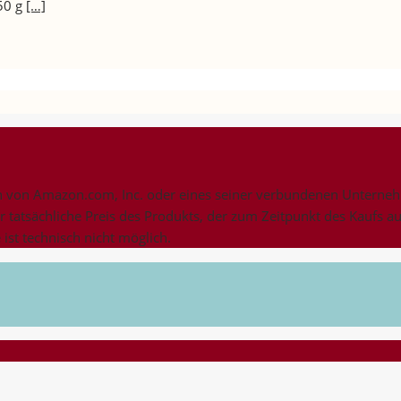
50 g
[…]
on Amazon.com, Inc. oder eines seiner verbundenen Unternehme
er tatsächliche Preis des Produkts, der zum Zeitpunkt des Kaufs a
ist technisch nicht möglich.