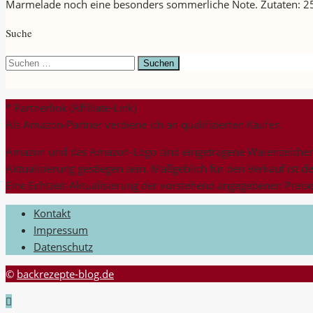
Marmelade noch eine besonders sommerliche Note. Zutaten: 2
Suche
Suchen
nach:
* Partnerlink (Affiliate-Link)
Als Amazon-Partner verdiene ich an qualifizierten Käufen.
Amazon und das Amazon-Logo sind eingetragene Warenzeichen v
Aktualisierung gestiegen sein. Maßgeblich für den Verkauf ist d
Eine Echtzeit-Aktualisierung der vorstehend angegebenen Preise 
Kontakt
Impressum
Datenschutz
©
backrezepte-blog.de