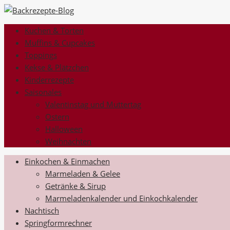
Kuchen & Torten
Muffins & Cupcakes
Toppings
Kekse & Plätzchen
Kinderrezepte
Saisonales
Valentinstag und Muttertag
Ostern
Halloween
Weihnachten
Einkochen & Einmachen
Marmeladen & Gelee
Getränke & Sirup
Marmeladenkalender und Einkochkalender
Nachtisch
Springformrechner