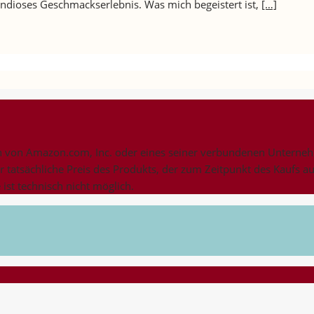
andioses Geschmackserlebnis. Was mich begeistert ist,
[…]
on Amazon.com, Inc. oder eines seiner verbundenen Unternehme
er tatsächliche Preis des Produkts, der zum Zeitpunkt des Kaufs a
ist technisch nicht möglich.