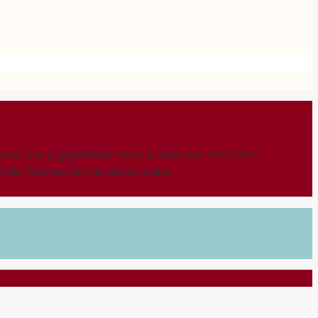
n. Die angegebenen Preise können seit der letzten
uf der Website des Verkäufers stand.