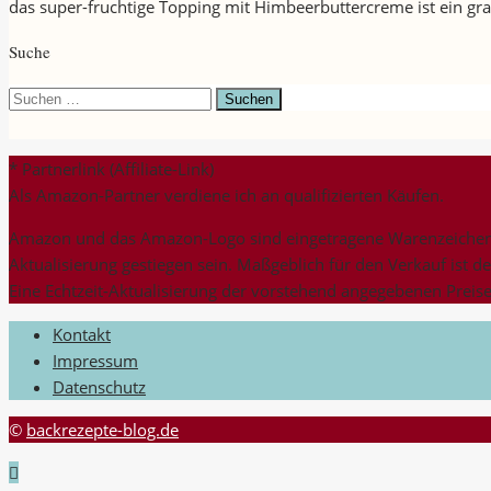
das super-fruchtige Topping mit Himbeerbuttercreme ist ein gr
Suche
Suchen
nach:
* Partnerlink (Affiliate-Link)
Als Amazon-Partner verdiene ich an qualifizierten Käufen.
Amazon und das Amazon-Logo sind eingetragene Warenzeichen v
Aktualisierung gestiegen sein. Maßgeblich für den Verkauf ist d
Eine Echtzeit-Aktualisierung der vorstehend angegebenen Preise 
Kontakt
Impressum
Datenschutz
©
backrezepte-blog.de