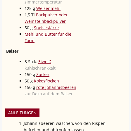
zimmertemperatur
125
g
Weizenmehl
1,5
Tl
Backpulver oder
Weinsteinbackpulver
50
g
Speisestärke
Mehl und Butter für die
Form
Baiser
3
Stck.
Eiweiß
kühlschrankkalt
150
g
Zucker
50
g
Kokosflocken
150
g
rote Johannisbeeren
zur Deko auf dem Baiser
ANLEITUNGEN
Johannisbeeren waschen, von den Rispen
befreien und abtropfen lassen.