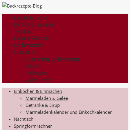
Kuchen & Torten
Muffins & Cupcakes
Toppings
Kekse & Plätzchen
Kinderrezepte
Saisonales
Valentinstag und Muttertag
Ostern
Halloween
Weihnachten
Einkochen & Einmachen
Marmeladen & Gelee
Getränke & Sirup
Marmeladenkalender und Einkochkalender
Nachtisch
Springformrechner