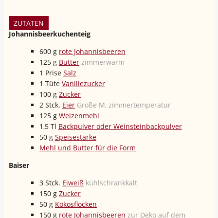
ZUTATEN
Johannisbeerkuchenteig
600
g
rote Johannisbeeren
125
g
Butter
zimmerwarm
1
Prise
Salz
1
Tüte
Vanillezucker
100
g
Zucker
2
Stck.
Eier
Größe M, zimmertemperatur
125
g
Weizenmehl
1,5
Tl
Backpulver oder Weinsteinbackpulver
50
g
Speisestärke
Mehl und Butter für die Form
Baiser
3
Stck.
Eiweiß
kühlschrankkalt
150
g
Zucker
50
g
Kokosflocken
150
g
rote Johannisbeeren
zur Deko auf dem