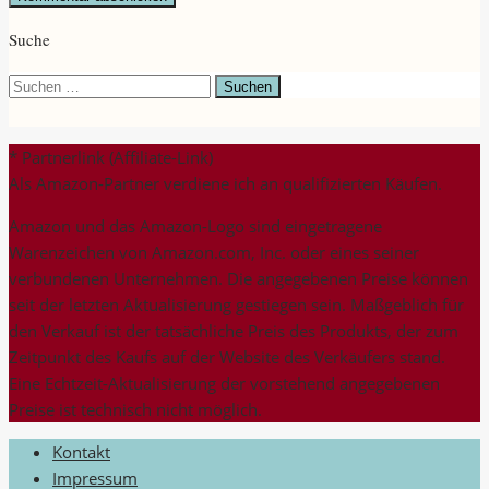
Suche
Suchen
nach:
* Partnerlink (Affiliate-Link)
Als Amazon-Partner verdiene ich an qualifizierten Käufen.
Amazon und das Amazon-Logo sind eingetragene
Warenzeichen von Amazon.com, Inc. oder eines seiner
verbundenen Unternehmen. Die angegebenen Preise können
seit der letzten Aktualisierung gestiegen sein. Maßgeblich für
den Verkauf ist der tatsächliche Preis des Produkts, der zum
Zeitpunkt des Kaufs auf der Website des Verkäufers stand.
Eine Echtzeit-Aktualisierung der vorstehend angegebenen
Preise ist technisch nicht möglich.
Kontakt
Impressum