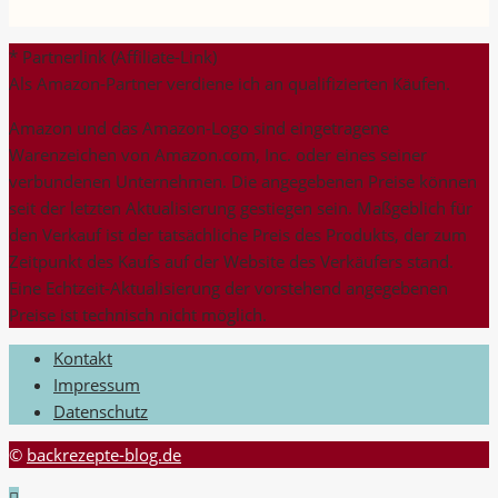
nach:
* Partnerlink (Affiliate-Link)
Als Amazon-Partner verdiene ich an qualifizierten Käufen.
Amazon und das Amazon-Logo sind eingetragene
Warenzeichen von Amazon.com, Inc. oder eines seiner
verbundenen Unternehmen. Die angegebenen Preise können
seit der letzten Aktualisierung gestiegen sein. Maßgeblich für
den Verkauf ist der tatsächliche Preis des Produkts, der zum
Zeitpunkt des Kaufs auf der Website des Verkäufers stand.
Eine Echtzeit-Aktualisierung der vorstehend angegebenen
Preise ist technisch nicht möglich.
Kontakt
Impressum
Datenschutz
©
backrezepte-blog.de