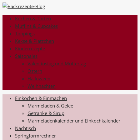
Kuchen & Torten
Muffins & Cupcakes
Toppings
Kekse & Plätzchen
Kinderrezepte
Saisonales
Valentinstag und Muttertag
Ostern
Halloween
Weihnachten
Einkochen & Einmachen
Marmeladen & Gelee
Getränke & Sirup
Marmeladenkalender und Einkochkalender
Nachtisch
Springformrechner