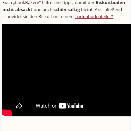
Euch „CookBakery“ hilfreiche Tipps, damit der
Biskuitboden
nicht absackt
und auch
schön saftig
bleibt. Anschließend
schneidet sie den Biskuit mit einem
Tortenbodenteiler*