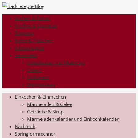
Kuchen & Torten
Muffins & Cupcakes
Toppings
Kekse & Plätzchen
Kinderrezepte
Saisonales
Valentinstag und Muttertag
Ostern
Halloween
Weihnachten
Einkochen & Einmachen
Marmeladen & Gelee
Getränke & Sirup
Marmeladenkalender und Einkochkalender
Nachtisch
Springformrechner