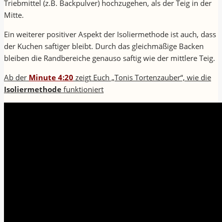
Triebmittel (z.B. Backpulver) hochzugehen, als der Teig in der
Mitte.
Ein weiterer positiver Aspekt der Isoliermethode ist auch, dass
der Kuchen saftiger bleibt. Durch das gleichmäßige Backen
bleiben die Randbereiche genauso saftig wie der mittlere Teig.
Ab der
Minute
4:20
zeigt Euch „Tonis Tortenzauber“, wie die
Isoliermethode
funktioniert