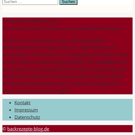
Suchen
nach:
* Partnerlink (Affiliate-Link)
Als Amazon-Partner verdiene ich an qualifizierten Käufen.
Amazon und das Amazon-Logo sind eingetragene
Warenzeichen von Amazon.com, Inc. oder eines seiner
verbundenen Unternehmen. Die angegebenen Preise können
seit der letzten Aktualisierung gestiegen sein. Maßgeblich für
den Verkauf ist der tatsächliche Preis des Produkts, der zum
Zeitpunkt des Kaufs auf der Website des Verkäufers stand.
Eine Echtzeit-Aktualisierung der vorstehend angegebenen
Preise ist technisch nicht möglich.
Kontakt
Impressum
Datenschutz
©
backrezepte-blog.de